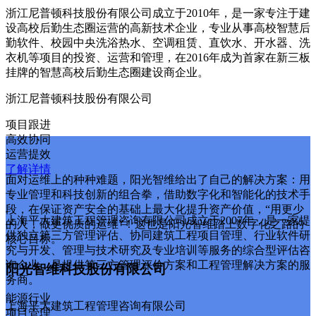
浙江尼普顿科技股份有限公司成立于2010年，是一家专注于建
设高校后勤生态圈运营的高新技术企业，专业从事高校智慧后
勤软件、校园中央洗浴热水、空调租赁、直饮水、开水器、洗
衣机等项目的投资、运营和管理，在2016年成为首家在新三板
挂牌的智慧高校后勤生态圈建设商企业。
浙江尼普顿科技股份有限公司
项目跟进
高效协同
运营提效
了解详情
面对运维上的种种难题，阳光智维给出了自己的解决方案：用
专业管理和科技创新的组合拳，借助数字化和智能化的技术手
段，在保证资产安全的基础上最大化提升资产价值，“用更少
上海平大建筑工程管理咨询有限公司成立于2007年，是一家提
的人，做更优质的运维”！这也是阳光智维踏上数字化之路的
供独立第三方管理评估、协同建筑工程项目管理、行业软件研
核心目标。
究与开发、管理与技术研究及专业培训等服务的综合型评估咨
询企业，是提供第三方管理评价方案和工程管理解决方案的服
阳光智维科技股份有限公司
务商。
能源行业
上海平大建筑工程管理咨询有限公司
项目管理