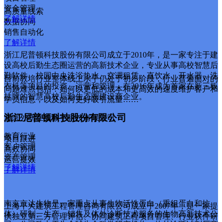
资金管理
高质量线索
了解详情
数据协同
销售自动化
了解详情
浙江尼普顿科技股份有限公司成立于2010年，是一家专注于建
设高校后勤生态圈运营的高新技术企业，专业从事高校智慧后
勤软件、校园中央洗浴热水、空调租赁、直饮水、开水器、洗
目前教培行业整体线上水平仍处于初步阶段，行业普遍面对的
衣机等项目的投资、运营和管理，在2016年成为首家在新三板
问题难点包括：如何以更低的成本和更高效的速度维护客户和
挂牌的智慧高校后勤生态圈建设商企业。
学员信息，以及如何更好吸引流量……
浙江尼普顿科技股份有限公司
北京外研在线数字科技有限公司
教育行业
项目跟进
客户管理
高效协同
资产管理
运营提效
了解详情
了解详情
南京京达生物是一家重点从事生物活性蛋白（重组蛋白和抗
上海平大建筑工程管理咨询有限公司成立于2007年，是一家提
体）研制、生产、销售及体外诊断技术服务的生物高新技术公
供独立第三方管理评估、协同建筑工程项目管理、行业软件研