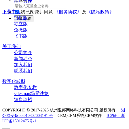
推广大使
下载中心
我已阅读并同意
《服务协议》
及
《隐私政策》
钉钉版
立即领取
独立版
企微版
飞书版
关于我们
公司简介
新闻动态
加入我们
联系我们
数字化转型
数字化专栏
salesman场景沙龙
销售琦招
©
COPYRIGHT
2017-2025 杭州逍邦网络科技有限公司 版权所有
浙
公网安备 33010802003191 号
CRM,CRM系统,CRM软件
ICP证：浙
ICP备15012475号-1