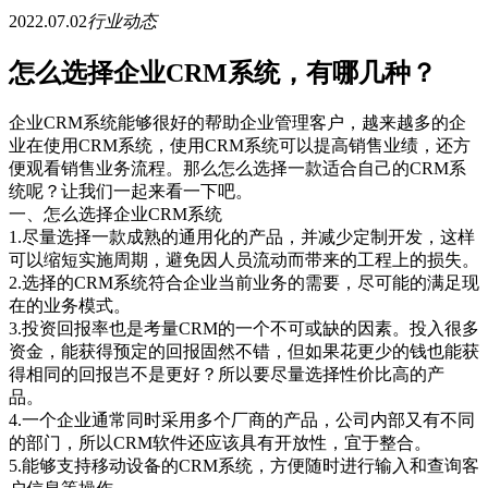
2022.07.02
行业动态
怎么选择企业CRM系统，有哪几种？
企业
CRM系统
能够很好的帮助企业管理客户，越来越多的企
业在使用
CRM系统，使用CRM系统可以提高销售业绩，还方
便观看销售业务流程。那么怎么选择一款适合自己的CRM系
统呢？让我们一起来看一下吧。
一、怎么选择
企业
CRM系统
1.
尽量选择一款
成熟的通用化的
产品，并减少定制开发，这样
可以缩短实施周期，避免因人员流动而带来的工程上的损失。
2
.选择的CRM系统
符合企业当前业务的需要
，
尽可能的满足现
在的业务模式。
3
.
投资回报率
也是考量
CRM的一个不可或缺的因素。投入很多
资金，能获得预定的回报固然不错，但如果花更少的钱也能获
得相同的回报岂不是更好？所以要尽量选择性价比高的产
品。
4.
一个企业通常同时采用多个厂商的产品，公司内部又有不同
的部门，所以
CRM软件还应该具有
开放性，宜于整合
。
5
.能够
支持
移动设备
的
CRM系统，方便随时进行输入和查询客