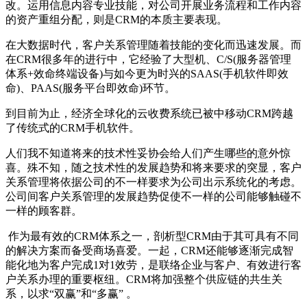
改。运用信息内容专业技能，对公司开展业务流程和工作内容
的资产重组分配，则是CRM的本质主要表现。
在大数据时代，客户关系管理随着技能的变化而迅速发展。而
在CRM很多年的进行中，它经验了大型机、C/S(服务器管理
体系+效命终端设备)与如今更为时兴的SAAS(手机软件即效
命)、PAAS(服务平台即效命)环节。
到目前为止，经济全球化的云收费系统已被中移动CRM跨越
了传统式的CRM手机软件。
人们我不知道将来的技术性妥协会给人们产生哪些的意外惊
喜。殊不知，随之技术性的发展趋势和将来要求的突显，客户
关系管理将依据公司的不一样要求为公司出示系统化的考虑。
公司间客户关系管理的发展趋势促使不一样的公司能够触碰不
一样的顾客群。
作为最有效的CRM体系之一，剖析型CRM由于其可具有不同
的解决方案而备受商场喜爱。一起，CRM还能够逐渐完成智
能化地为客户完成1对1效劳，是联络企业与客户、有效进行客
户关系办理的重要枢纽。CRM将加强整个供应链的共生关
系，以求“双赢”和“多赢” 。